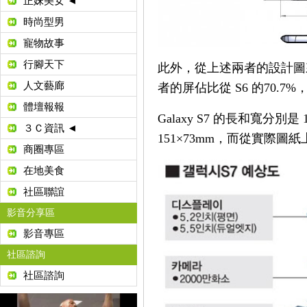
正妹美女 ◄
時尚型男
寵物故事
行腳天下
此外，從上述兩者的設計圖來看，G
人文藝廊
者的屏佔比從 S6 的70.7%
體壇報報
Galaxy S7 的長和寬分別是 14
３Ｃ資訊 ◄
151×73mm，而從實際
商圈專區
在地美食
社區聯誼
影音分享區
影音專區
社區諮詢
社區諮詢