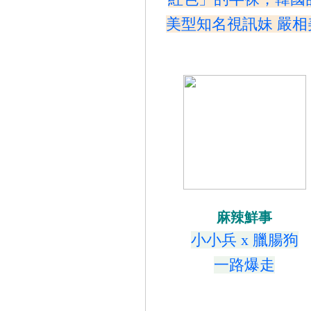
美型知名視訊妹 嚴相
麻辣鮮事
小小兵 x 臘腸狗
一路爆走
-