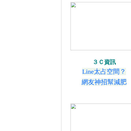
３Ｃ資訊
Line太占空間？
網友神招幫減肥