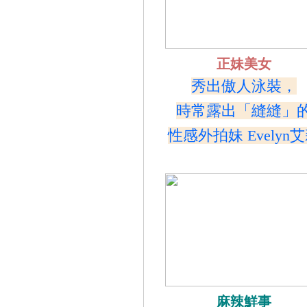
正妹美女
秀出傲人泳裝，
時常露出「縫縫」
性感外拍妹 Evelyn
麻辣鮮事