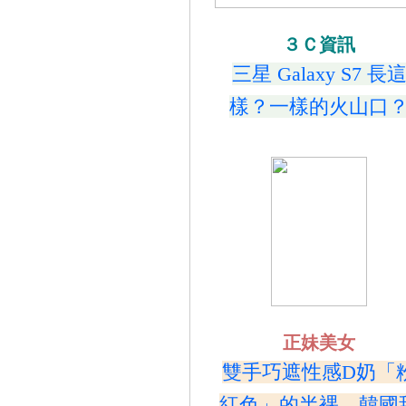
３Ｃ資訊
三星 Galaxy S7 長
樣？一樣的火山口
正妹美女
雙手巧遮性感D奶「
紅色」的半裸，韓國