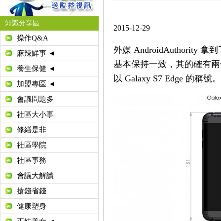
知識分享區
2015-12-29
操作Q&A
外媒 AndroidAuthority
麻辣鮮事 ◄
基本保持一致，其的確有兩個
養生保健 ◄
以 Galaxy S7 Edge 的稱號。
加盟專區 ◄
會議問題多
社區大小事
修繕是非
社區學院
社區事務
會議大解讀
搶錢省錢
健康塑身