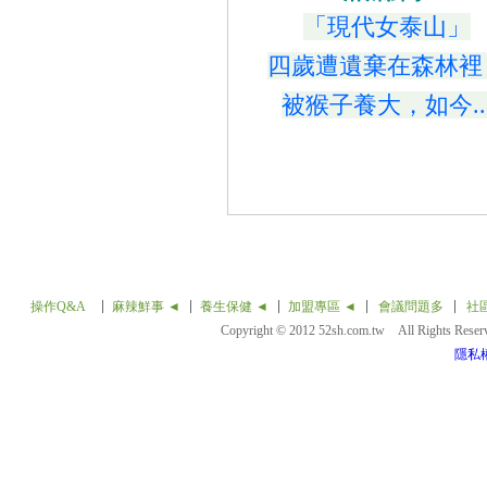
「現代女泰山」
四歲遭遺棄在森林裡
被猴子養大，如今..
-
操作Q&A
麻辣鮮事 ◄
養生保健 ◄
加盟專區 ◄
會議問題多
社
Copyright © 2012 52sh.com.tw All Rights Rese
隱私