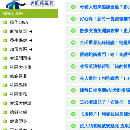
母豬大戰黑熊誰會贏？影
知識分享區
好心疼！新竹一隻虎斑貓
操作Q&A
散步突遭美洲獅攻擊！忠
麻辣鮮事 ◄
養生保健 ◄
金氏世界紀錄認證！牠是
加盟專區 ◄
眼鏡蛇衝家門！哈士奇護
會議問題多
收留流浪貓得到「貓的報
社區大小事
修繕是非
主人過世！狗狗繼承「1.
社區學院
嬤每日坐車攜6幼犬到墳場
社區事務
王心凌爆兒子「布魯托」
會議大解讀
搶錢省錢
【虐待片】蜥蜴拉屎臭翻天
健康塑身
沒人領養險被安樂死 流