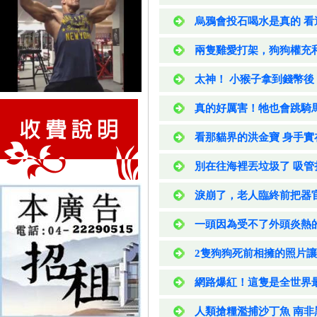
烏鴉會投石喝水是真的 看
兩隻雞愛打架，狗狗權充
太神！ 小猴子拿到錢幣後
真的好厲害！牠也會跳騎
看那貓界的洪金寶 身手實
別在往海裡丟垃圾了 吸管
淚崩了，老人臨終前把器官
一頭因為受不了外頭炎熱
2隻狗狗死前相擁的照片讓
網路爆紅！這隻是全世界
人類搶糧濫捕沙丁魚 南