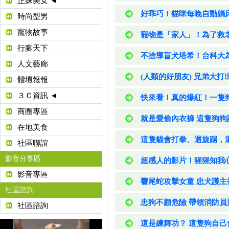
正妹美女 ◄
好乖巧！貓咪每晚自動躺
時尚型男
寵物故事
寵物是「家人」！為了救
行腳天下
不捨導盲犬塔希！台科大
人文藝廊
(人類的好朋友) 兄弟大
體壇報報
３Ｃ資訊 ◄
快來看！真的爆紅！一隻
商圈專區
就是愛偷內衣褲 這隻狗
在地美食
這隻貓會打拳、迴旋踢，還會
社區聯誼
影音分享區
超感人的影片！猩猩知我
影音專區
響尾蛇攻擊女童 忠犬護
社區諮詢
忠狗不顧危險 帶領消防
社區諮詢
這是練舞功？ 這隻狗自