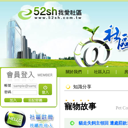
關於我們
社區入口
帳號
知識分享
密碼
寵物故事
Pet C
貓走失飼主領回 遭處罰款3