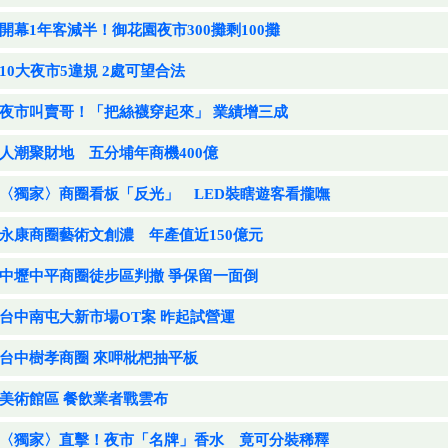
開幕1年客減半！御花園夜市300攤剩100攤
10大夜市5違規 2處可望合法
夜市叫賣哥！「把絲襪穿起來」 業績增三成
人潮聚財地 五分埔年商機400億
〈獨家〉商圈看板「反光」 LED裝瞎遊客看攏嘸
永康商圈藝術文創濃 年產值近150億元
中壢中平商圈徒步區判撤 爭保留一面倒
台中南屯大新市場OT案 昨起試營運
台中樹孝商圈 來呷枇杷抽平板
美術館區 餐飲業者戰雲布
〈獨家〉直擊！夜市「名牌」香水 竟可分裝稀釋