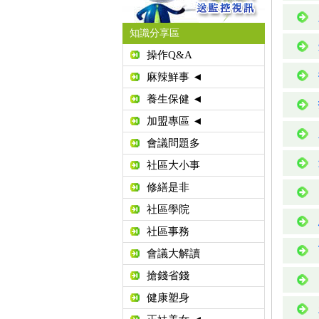
知識分享區
操作Q&A
麻辣鮮事 ◄
養生保健 ◄
加盟專區 ◄
會議問題多
社區大小事
修繕是非
社區學院
社區事務
會議大解讀
搶錢省錢
健康塑身