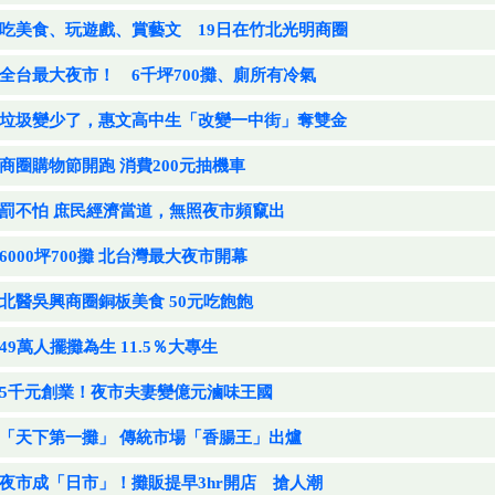
吃美食、玩遊戲、賞藝文 19日在竹北光明商圈
全台最大夜市！ 6千坪700攤、廁所有冷氣
垃圾變少了，惠文高中生「改變一中街」奪雙金
商圈購物節開跑 消費200元抽機車
罰不怕 庶民經濟當道，無照夜市頻竄出
6000坪700攤 北台灣最大夜市開幕
北醫吳興商圈銅板美食 50元吃飽飽
49萬人擺攤為生 11.5％大專生
5千元創業！夜市夫妻變億元滷味王國
「天下第一攤」 傳統市場「香腸王」出爐
夜市成「日市」！攤販提早3hr開店 搶人潮