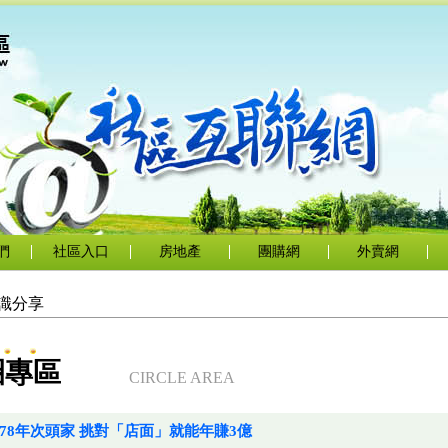
們
社區入口
房地產
團購網
外賣網
識分享
圈專區
CIRCLE AREA
78年次頭家 挑對「店面」就能年賺3億