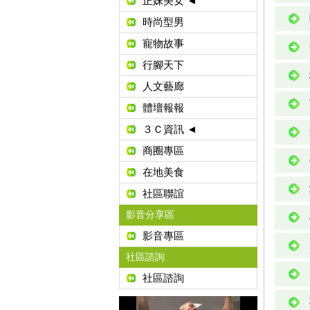
正妹美女 ◄
時尚型男
寵物故事
行腳天下
人文藝廊
體壇報報
３Ｃ資訊 ◄
商圈專區
在地美食
社區聯誼
影音分享區
影音專區
社區諮詢
社區諮詢