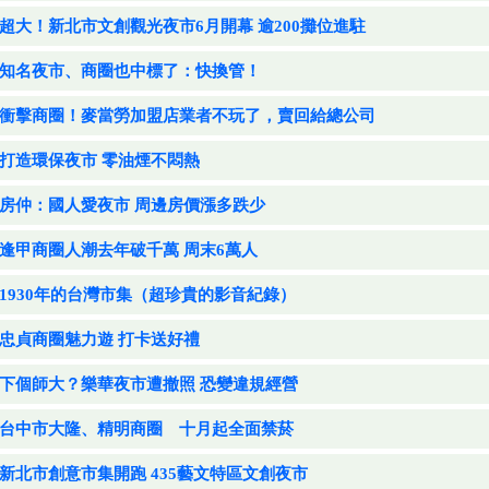
超大！新北市文創觀光夜市6月開幕 逾200攤位進駐
知名夜市、商圈也中標了：快換管！
衝擊商圈！麥當勞加盟店業者不玩了，賣回給總公司
打造環保夜市 零油煙不悶熱
房仲：國人愛夜市 周邊房價漲多跌少
逢甲商圈人潮去年破千萬 周末6萬人
1930年的台灣市集（超珍貴的影音紀錄）
忠貞商圈魅力遊 打卡送好禮
下個師大？樂華夜市遭撤照 恐變違規經營
台中市大隆、精明商圈 十月起全面禁菸
新北市創意市集開跑 435藝文特區文創夜市