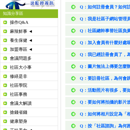
Q：如何註冊會員？如何
知識分享區
Q：我是社區子網站管理
操作Q&A
Q：社區總幹事替社區負
麻辣鮮事 ◄
養生保健 ◄
Q：加入會員有什麼好處
加盟專區 ◄
Q：我已經註冊會員了，
會議問題多
Q：圖片無法上傳要怎麼
社區大小事
修繕是非
Q：要註冊社區，為何會
社區學院
Q：活動照片有很多，要
社區事務
Q：要如何將拍攝的影片
會議大解讀
搶錢省錢
Q：如何將相片設定為「
健康塑身
Q：按「社區諮詢」為何