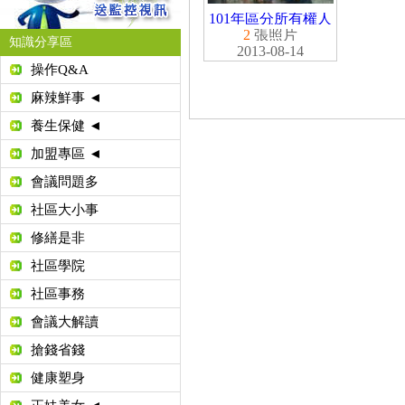
101年區分所有權人
會議
2
張照片
知識分享區
2013-08-14
操作Q&A
麻辣鮮事 ◄
養生保健 ◄
加盟專區 ◄
會議問題多
社區大小事
修繕是非
社區學院
社區事務
會議大解讀
搶錢省錢
健康塑身