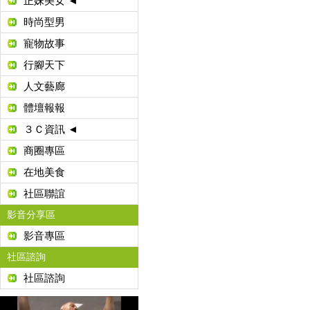
正妹美女 ◄
時尚型男
寵物故事
行腳天下
人文藝廊
體壇報報
３Ｃ資訊 ◄
商圈專區
在地美食
社區聯誼
影音分享區
影音專區
社區諮詢
社區諮詢