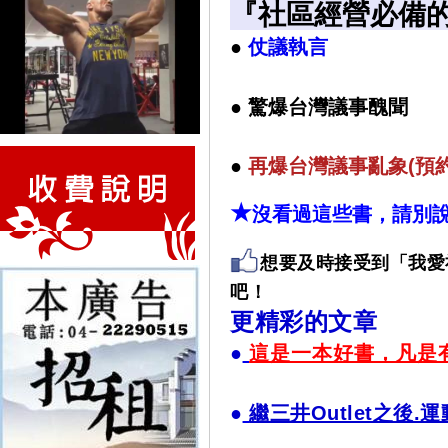
『社區經營必備
●
仗議執言
●
驚爆台灣議事醜聞
●
再
爆台灣議事亂象(預
★
沒看過這些書，請別
想要及時接受到「我愛
吧！
更精彩的文章
●
這是一本好書，凡是
●
繼三井Outlet之後