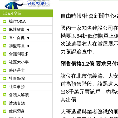
知識分享區
自由時報/社會新聞中心/201
操作Q&A
國內一家知名建設公司
麻辣鮮事 ◄
拗要以64折低價購買上
養生保健 ◄
次派遣黑衣人在賞屋展
加盟專區 ◄
力蒐證追查中。
會議問題多
社區大小事
預售價格1.2億 要求只付
修繕是非
該位在北市信義路、大安
社區學院
前為預售階段。該黑道大
社區事務
出8千萬元買該戶，約為
會議大解讀
其出價。
搶錢省錢
大哥透過與業者熟識的朋
健康塑身