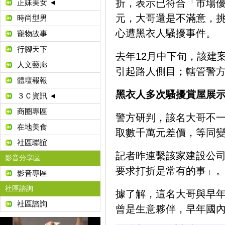
折，表示已符合「市場優
正妹美女 ◄
元，大哥還是不滿意，挑
時尚型男
心遭黑衣人騷擾事件。
寵物故事
行腳天下
去年12月中下旬，該建
人文藝廊
引起路人側目；轄管警
體壇報報
黑衣人多次騷擾賞屋展
３Ｃ資訊 ◄
商圈專區
警方研判，該名大哥不
在地美食
取數千萬元差價，等同
社區聯誼
記者昨連繫該家建設公
影音分享區
要求打折是常有的事」
影音專區
社區諮詢
據了解，這名大哥與早
社區諮詢
曾是生意夥伴，早年國