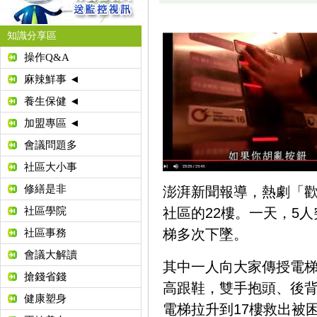
知識分享區
操作Q&A
麻辣鮮事 ◄
養生保健 ◄
加盟專區 ◄
會議問題多
社區大小事
修繕是非
澎湃新聞報導，熱劇「歡
社區學院
社區的22樓。一天，5
梯多次下墜。
社區事務
會議大解讀
其中一人向大家傳授電梯
搶錢省錢
高跟鞋，雙手抱頭、後
健康塑身
電梯拉升到17樓救出被