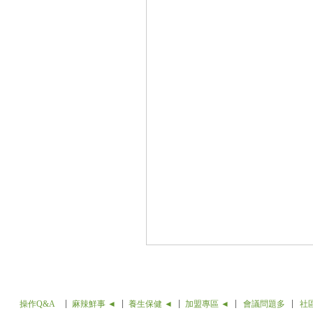
操作Q&A
麻辣鮮事 ◄
養生保健 ◄
加盟專區 ◄
會議問題多
社