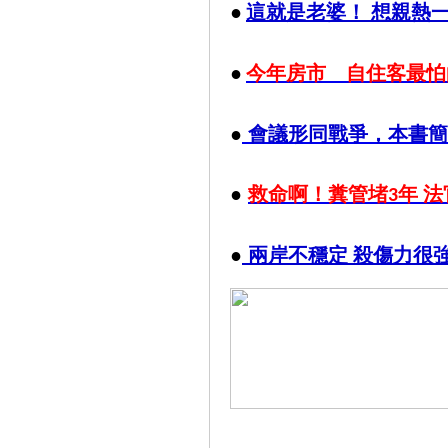
●
這就是老婆！ 想親熱
●
今年房市 自住客最怕
●
會議形同戰爭，本書簡
●
救命啊！糞管堵3年 
●
兩岸不穩定 殺傷力很