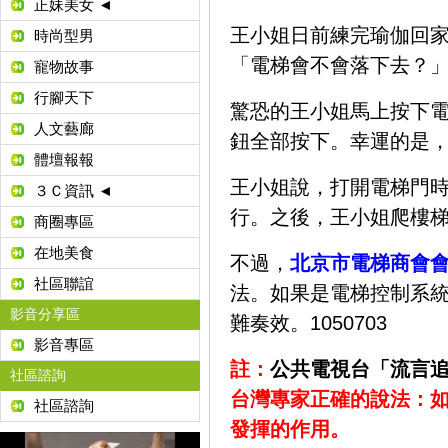
正妹美女 ◄
王小姐日前練完瑜伽回
時尚型男
「電梯會不會落下去？」
寵物故事
行腳天下
驚恐的王小姐馬上按下
人文藝廊
鈕全部按下。幸運的是，
體壇報報
王小姐說，打開電梯門
３Ｃ資訊 ◄
行。之後，王小姐爬樓
商圈專區
在地美食
不過，
北京市電梯商會
社區聯誼
法。如果是電梯控制系
影音分享區
難奏效。1050703
影音專區
註：
公共電視台「流言
社區諮詢
台灣專家正確的說法：
社區諮詢
發揮的作用。