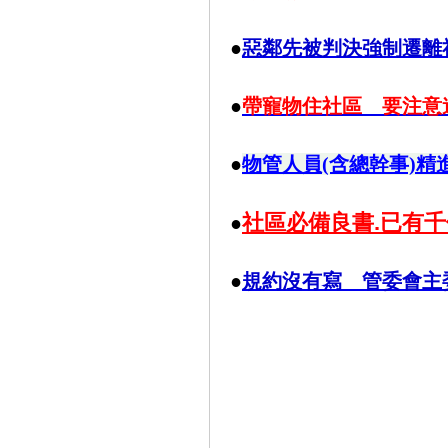
●
惡鄰先被判決強制遷離
●
帶寵物住社區 要注意
●
物管人員(含總幹事)精
社區必備良書.已有千
●
●
規約沒有寫 管委會主