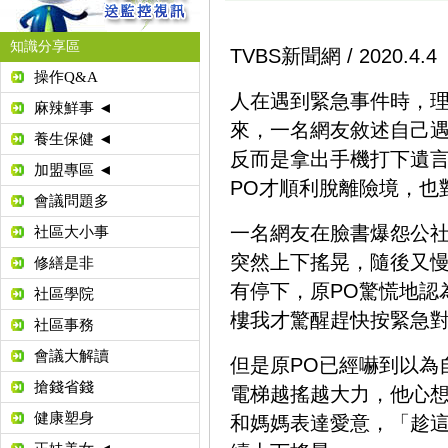
知識分享區
TVBS新聞網 / 2020.4.4
操作Q&A
人在遇到緊急事件時，
麻辣鮮事 ◄
來，一名網友敘述自己
養生保健 ◄
反而是拿出手機打下遺
加盟專區 ◄
PO才順利脫離險境，也
會議問題多
一名網友在臉書爆怨公社
社區大小事
突然上下搖晃，隨後又慢
修繕是非
有停下，原PO驚慌地認
社區學院
樓我才驚醒趕快按緊急
社區事務
會議大解讀
但是原PO已經嚇到以為
搶錢省錢
電梯越搖越大力，他心
健康塑身
和媽媽表達愛意，「趁這