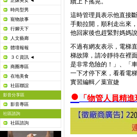
正妹美女 ◄
續上下搖晃。
時尚型男
這時管理員表示他直接斷
寵物故事
手動拉開，順利走出來
行腳天下
他回家後也趕緊對媽媽
人文藝廊
不過有網友表示，電梯
體壇報報
梯故障，請冷靜待在裡
３Ｃ資訊 ◄
是非常危險的！」、「
商圈專區
一下才停下來，看看電梯
在地美食
實習編輯／葉宣婕
社區聯誼
●
影音分享區
「物管人員精進
影音專區
社區諮詢
社區諮詢