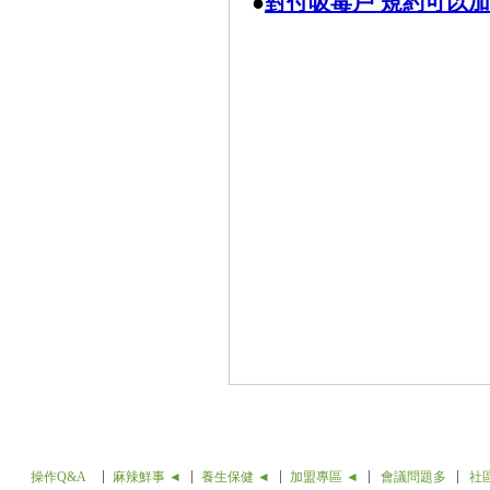
●
對付吸毒戶 規約可以
操作Q&A
麻辣鮮事 ◄
養生保健 ◄
加盟專區 ◄
會議問題多
社