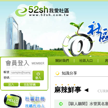
關於我們
社區入口
帳號
知識分享
密碼
麻辣鮮事 ◄
CURI
【駭人聽聞】水管莫名塞