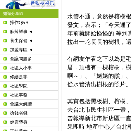
知識分享區
水管不通，竟然是榕樹
操作Q&A
發文，表示；「今天通了一
麻辣鮮事 ◄
年前就開始怪怪的 等到
養生保健 ◄
拉出一坨長長的樹根，
加盟專區 ◄
有網友乍看之下以為是
會議問題多
厝，頂樓有一棵榕樹，
社區大小事
啊～」、「姥姥的鬚」、
修繕是非
從水管清出樹根的照片
社區學院
社區事務
其實包括黑板樹、榕樹、
會議大解讀
去台北市民生社區一帶
搶錢省錢
曾報導新北市新店區一
健康塑身
果即時 地產中心／台北報導 /