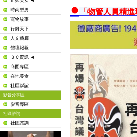
正妹美女 ◄
●
「物管人員精進
時尚型男
寵物故事
行腳天下
人文藝廊
體壇報報
３Ｃ資訊 ◄
商圈專區
在地美食
社區聯誼
影音分享區
影音專區
社區諮詢
社區諮詢