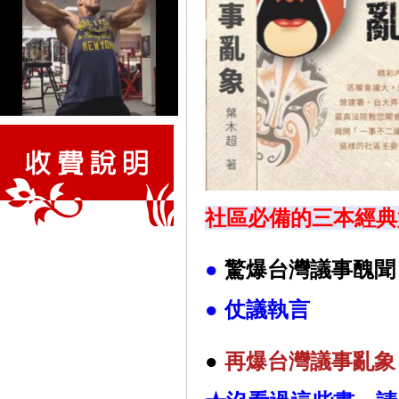
社區必備的三本經典
●
驚爆台灣議事醜聞
●
仗議執言
●
再
爆台灣議事亂象