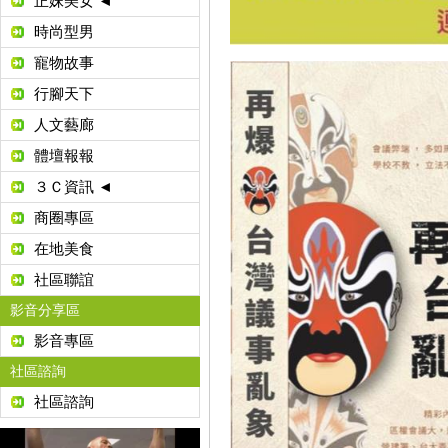
正妹美女 ◄
時尚型男
寵物故事
行腳天下
人文藝廊
體壇報報
３Ｃ資訊 ◄
商圈專區
在地美食
社區聯誼
影音分享區
影音專區
社區諮詢
社區諮詢