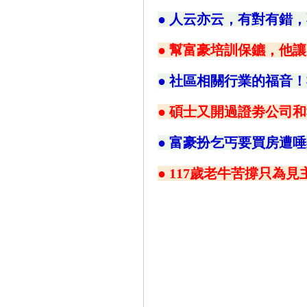
● 人云亦云，有對有錯
● 幫富豪培訓保鑣，他讓
● 社區相關行業的福音
● 碩士又開過證劵公司
● 富豪扮乞丐要買房遭
● 117歲老牛苦撐只為見