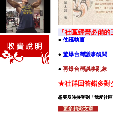
『社區經營必備的
●
仗議執言
●
驚爆台灣議事醜聞
●
再
爆台灣議事亂象
★社群回答錯多對
想要及時接受到「我愛社區
更多精彩文章