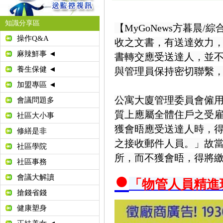
知識分享區
【MyGoNews方暮晨
操作Q&A
收之文書，有送達效力
麻辣鮮事 ◄
書轉交應受送達人，並
養生保健 ◄
與管理員保持密切聯繫
加盟專區 ◄
公寓大廈管理委員會僱
會議問題多
質上應屬全體住戶之受雇
社區大小事
獲會晤應受送達人時，
修繕是非
之接收郵件人員。」故
社區學院
所，而不獲會晤，得將
社區事務
●
會議大解讀
「物管人員精進
搶錢省錢
健康塑身