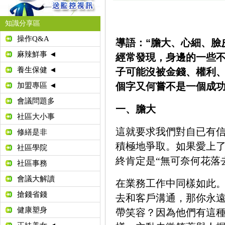
知識分享區
操作Q&A
導
語：
“膽大、心細、臉
麻辣鮮事 ◄
經常發現，身邊的一些
養生保健 ◄
子可能沒被金錢、權利
個字又何嘗不是一個成
加盟專區 ◄
會議問題多
一、膽大
社區大小事
這就要求我們對自已有
修繕是非
積極地爭取。如果愛上
社區學院
終肯定是“無可奈何花落
社區事務
會議大解讀
在業務工作中同樣如此
搶錢省錢
去和客戶溝通，那你永
健康塑身
帶笑容？因為他們有這