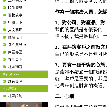
正妹美女 ◄
樣，主動去微笑著與人
時尚型男
作為一個業務人員，怎樣
寵物故事
1、對公司、對產品、對
行腳天下
我們的產品是有優勢的
人文藝廊
個人物，我是最棒的。
體壇報報
３Ｃ資訊 ◄
2、在拜訪客戶之前做充
商圈專區
自已的形像是不是無可
在地美食
3、要有一種平衡的心態
社區聯誼
是讓她不錯過一個能讓
影音分享區
態：客戶是重要的，我
影音專區
他帶來創造財富的機遇
社區諮詢
二、心細
社區諮詢