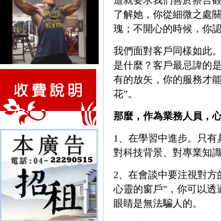
這就要求我們善於察言
了解她，你從細微之處
瑰；不開心的時候，你
我們面對客戶同樣如此
是什麼？客戶最忌諱的
有的放矢，你的服務才能
花”。
那麼，作為業務人員，心
1、在學習中進步。只有
對科技背景、對專業知
2、在會談中要注視對方
心靈的窗戶”，你可以透
眼睛是無法騙人的。