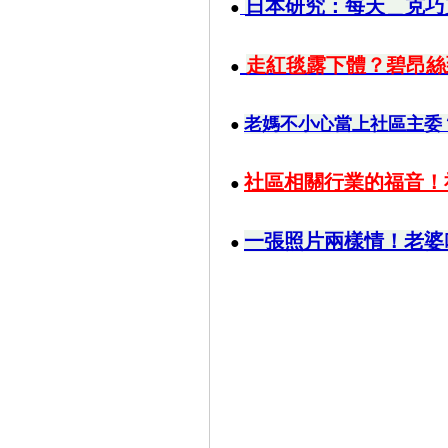
日本研究：每天＿克巧
●
走紅毯露下體？碧昂絲
●
老媽不小心當上社區主委？ 
●
社區相關行業的福音！
●
一張照片兩樣情！老婆
●