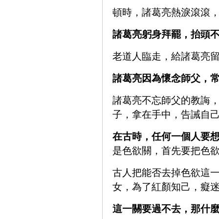
頓時，諸葛亮熱淚滾滾，
諸葛亮躬身拜罷，抬頭
老道人臨走，給諸葛亮
諸葛亮因為懷念師父，
諸葛亮不忘師父的教誨
子，拿在手中，告誡自
在古時，任何一個人要
是色欲關，首先要把色
古人把能否去掉色欲這
女，為了紅顏知己，癡
這一關要過不去，那什