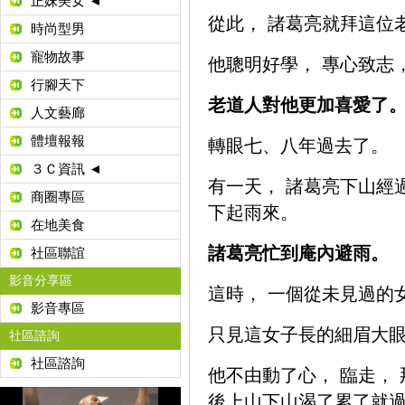
正妹美女 ◄
從此， 諸葛亮就拜這位
時尚型男
寵物故事
他聰明好學， 專心致志
行腳天下
老道人對他更加喜愛了
人文藝廊
體壇報報
轉眼七、八年過去了。
３Ｃ資訊 ◄
有一天， 諸葛亮下山經
商圈專區
下起雨來。
在地美食
諸葛亮忙到庵內避雨。
社區聯誼
影音分享區
這時， 一個從未見過的
影音專區
只見這女子長的細眉大眼
社區諮詢
社區諮詢
他不由動了心， 臨走，
後上山下山渴了累了就過