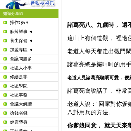
知識分享區
操作Q&A
諸葛亮八、九歲時， 還
麻辣鮮事 ◄
這山上有個道觀， 裡邊
養生保健 ◄
加盟專區 ◄
老道人每天都走出觀門閑
會議問題多
諸葛亮總是樂呵呵的用
社區大小事
修繕是非
老道人見諸葛亮聰明可愛， 便
社區學院
諸葛亮會說話了， 非常
社區事務
老道人說：“回家對你爹
會議大解讀
八卦用兵的方法。
搶錢省錢
健康塑身
你爹娘同意， 就天天來學