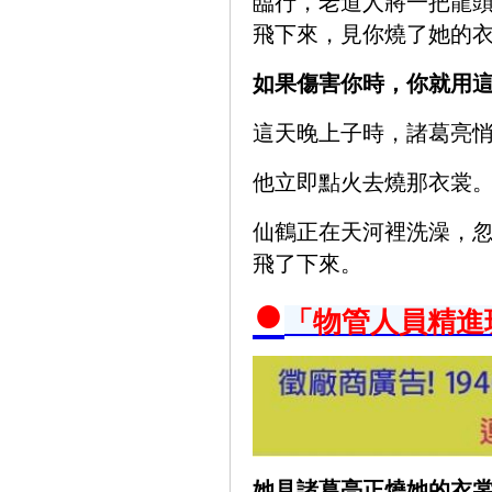
臨行，老道人將一把龍頭
飛下來，見你燒了她的
如果傷害你時，你就用這
這天晚上子時，諸葛亮
他立即點火去燒那衣裳
仙鶴正在天河裡洗澡，忽
飛了下來。
●
「物管人員精進
她見諸葛亮正燒她的衣