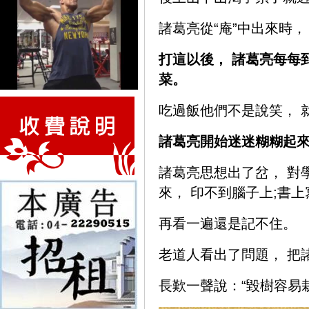
諸葛亮從“庵”中出來時，
打這以後， 諸葛亮每每
菜。
吃過飯他們不是說笑， 
諸葛亮開始迷迷糊糊起
諸葛亮思想出了岔， 對
來， 印不到腦子上;書
再看一遍還是記不住。
老道人看出了問題， 把
長歎一聲說：“毀樹容易