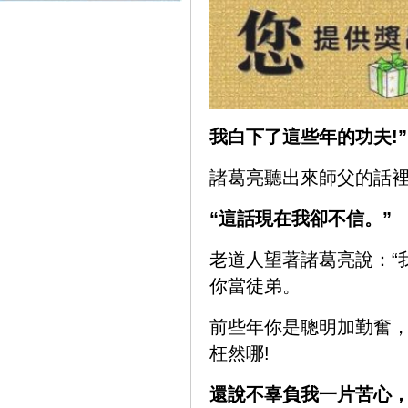
我白下了這些年的功夫!”
諸葛亮聽出來師父的話裡
“這話現在我卻不信。”
老道人望著諸葛亮說：“
你當徒弟。
前些年你是聰明加勤奮，
枉然哪!
還說不辜負我一片苦心，