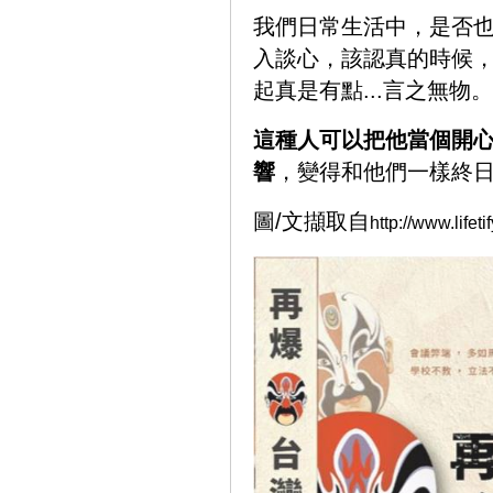
我們日常生活中，是否
入談心，該認真的時候
起真是有點...言之無物。
這種人可以把他當個開
響
，變得和他們一樣終
圖/文擷取自
http://www.lifeti