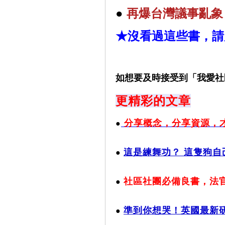
●
再
爆台灣議事亂象
★沒看過這些書，請
如想要及時接受到「我愛社
更精彩的文章
分享概念，分享資源，
●
這是練舞功？ 這隻狗
●
社區社團必備良書，
法
●
準到你想哭！英國最新
●