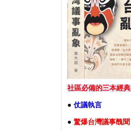
社區必備的三本經典
●
仗議執言
●
驚爆台灣議事醜聞