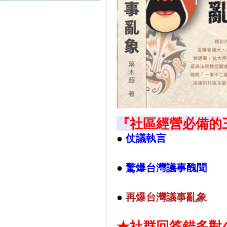
『社區經營必備的
●
仗議執言
●
驚爆台灣議事醜聞
●
再
爆台灣議事亂象
★社群回答錯多對