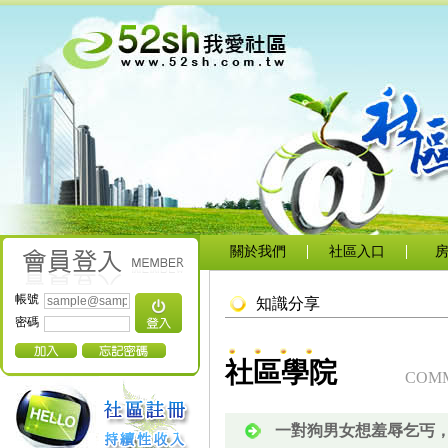
關於我們
社區入口
帳號
知識分享
密碼
社區學院
COMM
一對狗男女想羞辱乞丐，結果