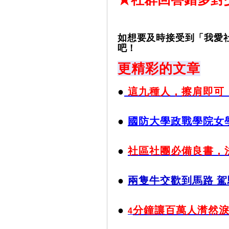
如想要及時接受到「我愛
吧！
更精彩的文章
●
這九種人，擦肩即可
●
國防大學政戰學院女
●
社區社團必備良書，
●
兩隻牛交歡到馬路 駕
●
分鐘讓百萬人潸然
4