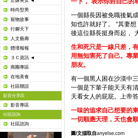
正妹美女 ◄
一下， 表示你對自己的
時尚型男
一個縣長因被免職後氣成
寵物故事
知也許就好了。 ”其妻想
行腳天下
後這位縣長挺身而起， 
人文藝廊
生和死只是一線只差，
體壇報報
用無知害死了自己。專
３Ｃ資訊 ◄
朋友。
商圈專區
在地美食
有一個黑人困在沙漠中
社區聯誼
一個是下輩子能天天有
天看女人的屁屁。上帝
影音分享區
影音專區
一味的追求自己想要的
社區諮詢
一切順應天理，天也會
社區諮詢
圖/文擷取自
anyelse.com