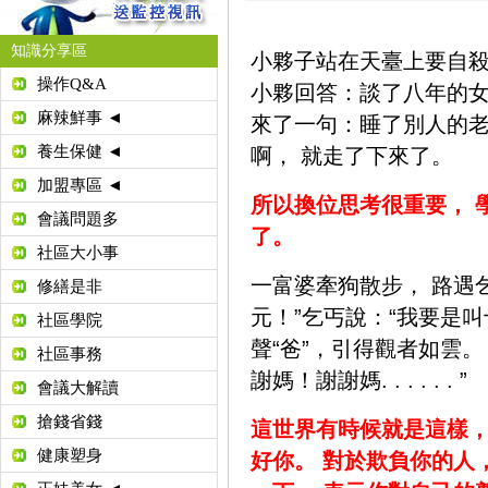
知識分享區
小夥子站在天臺上要自殺
操作Q&A
小夥回答：談了八年的女
麻辣鮮事 ◄
來了一句：睡了別人的老
養生保健 ◄
啊， 就走了下來了。
加盟專區 ◄
所以換位思考很重要， 
會議問題多
了。
社區大小事
一富婆牽狗散步， 路遇
修繕是非
元！”乞丐說：“我要是
社區學院
聲“爸”，
引得觀者如雲。
社區事務
謝媽！謝謝媽. . . . . . ”
會議大解讀
搶錢省錢
這世界有時候就是這樣，
健康塑身
好你。 對於欺負你的人