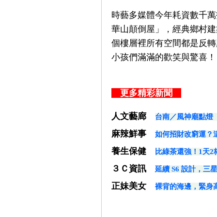
時藝多媒體今年耗資數千萬
華山顛倒屋」，經典鄉村建
個樓層裡所有空間都是反轉
小孩們滿滿的歡笑與驚喜！
更多精彩新聞
人文藝廊
台南／風神廟點燈
麻辣鮮事
如何招財改窮運？
養生保健
比綠茶還強！1天
３Ｃ資訊
延續 S6 設計，三星 G
正妹美女
裸背的海邊，緊身高衩泳