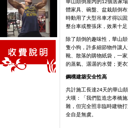
華山顛倒屋內的12個居家
體家具、碗盤、盆栽顛倒布
時動用了大型吊車才得以固
整台車或整張床，效果十足
除了顛倒的趣味性，華山顛
隻小狗，許多細節物件讓人
靴、散落的購物紙袋，一家
的蒸氣、潺潺的水聲；更衣
鋼構建築安全性高
共計施工長達24天的華山
大嘆：「我們監造忠孝橋施
雜，但完全照非臨時建物打
全自是無虞。