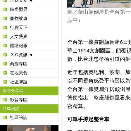
正妹美女 ◄
時尚型男
圖／華山顛倒屋是全台第一
寵物故事
志平）
行腳天下
人文藝廊
全台第一棟實體顛倒屋6日
體壇報報
華山1914文創園區，顛
３Ｃ資訊 ◄
數，比台北忠孝橋引道的拆
商圈專區
近年包括奧地利、波蘭、加
在地美食
以不同視角感受平時習以為
社區聯誼
全台第一棟雙層洋房顛倒屋
影音分享區
德便指出，整座顛倒屋看來
影音專區
密精算。
社區諮詢
社區諮詢
可單手撐起整台車