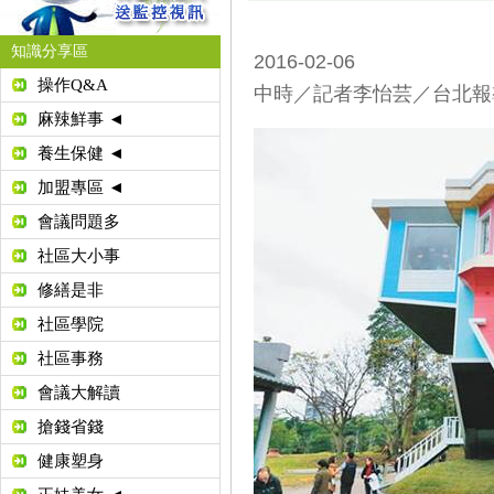
知識分享區
2016-02-06
操作Q&A
中時／記者李怡芸／台北報
麻辣鮮事 ◄
養生保健 ◄
加盟專區 ◄
會議問題多
社區大小事
修繕是非
社區學院
社區事務
會議大解讀
搶錢省錢
健康塑身