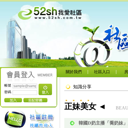
關於我們
社區入口
帳號
知識分享
密碼
正妹美女 ◄
BEA
韓國D奶主播「喬奶妹」