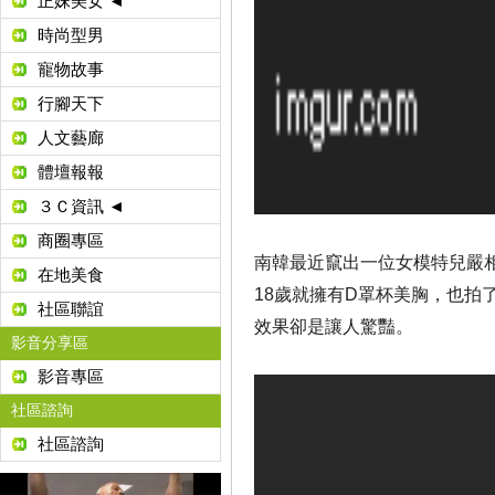
正妹美女 ◄
時尚型男
寵物故事
行腳天下
人文藝廊
體壇報報
３Ｃ資訊 ◄
商圈專區
南韓最近竄出一位女模特兒嚴相
在地美食
18歲就擁有D罩杯美胸，也
社區聯誼
效果卻是讓人驚豔。
影音分享區
影音專區
社區諮詢
社區諮詢