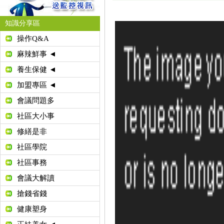
知識分享區
操作Q&A
麻辣鮮事 ◄
養生保健 ◄
加盟專區 ◄
會議問題多
社區大小事
修繕是非
社區學院
社區事務
會議大解讀
搶錢省錢
健康塑身