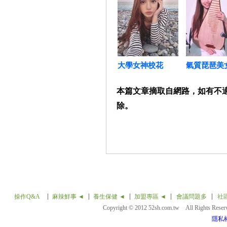
大學女神校花
氣質琵琶美
本篇文章摘取自網路，如有不
除。
操作Q&A
麻辣鮮事 ◄
養生保健 ◄
加盟專區 ◄
會議問題多
社
Copyright © 2012 52sh.com.tw All Rights Rese
隱私