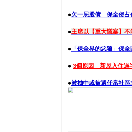
●
欠一屁股債 保全侵占
●
主席以【重大議案】不
●
「保全界的惡狼」保全
●
3個原因 ​新屋入住
●
被抽中或被選任當社區