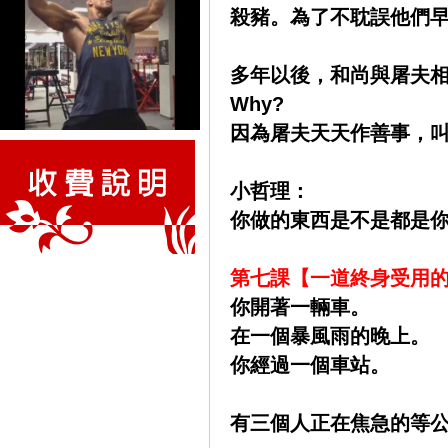
殺豬。為了不耽誤他們
多年以後，和尚與屠夫
Why?
因為屠夫天天作善事，
小哲理：
你做的東西是不是都是
第七課【一道終身受用
你開著一輛車。
在一個暴風雨的晚上。
你經過一個車站。
有三個人正在焦急的等