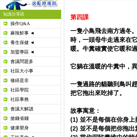
知識分享區
第四課
操作Q&A
一隻小鳥飛去南方過冬
麻辣鮮事 ◄
時，一頭母牛走過來在
養生保健 ◄
暖。牛糞確實使它暖和
加盟專區 ◄
會議問題多
它躺在溫暖的牛糞中，
社區大小事
修繕是非
一隻過路的貓聽到鳥叫
社區學院
把它拖出來吃掉了。
社區事務
會議大解讀
故事寓意：
搶錢省錢
(1) 並不是每個在你身
(2) 並不是每個把你拖
健康塑身