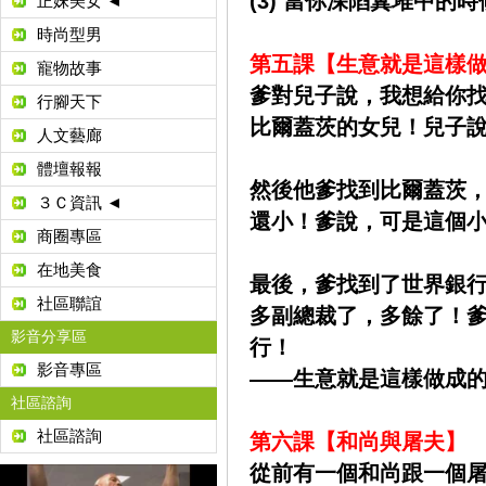
(3) 當你深陷糞堆中的
正妹美女 ◄
時尚型男
第五課【生意就是這樣
寵物故事
爹對兒子說，我想給你
行腳天下
比爾蓋茨的女兒！兒子
人文藝廊
體壇報報
然後他爹找到比爾蓋茨
３Ｃ資訊 ◄
還小！爹說，可是這個
商圈專區
在地美食
最後，爹找到了世界銀
社區聯誼
多副總裁了，多餘了！
影音分享區
行！
影音專區
——生意就是這樣做成
社區諮詢
社區諮詢
第六課【和尚與屠夫】
從前有一個和尚跟一個