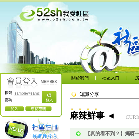
關於我們
社區入口
帳號
知識分享
密碼
麻辣鮮事 ◄
CURI
【真的看不到？】媽呀~~