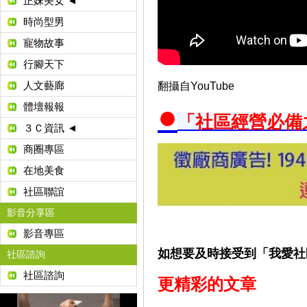
正妹美女 ◄
時尚型男
寵物故事
行腳天下
人文藝廊
翻攝自YouTube
●
體壇報報
「社區經營必備
３Ｃ資訊 ◄
商圈專區
在地美食
社區聯誼
影音分享區
影音專區
如想要及時接受到「我愛社
社區諮詢
社區諮詢
更精彩的文章