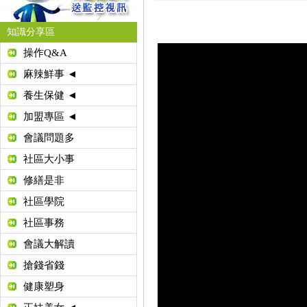
知識分享區
操作Q&A
麻辣鮮事 ◄
養生保健 ◄
加盟專區 ◄
會議問題多
社區大小事
修繕是非
社區學院
社區事務
會議大解讀
搶錢省錢
健康塑身