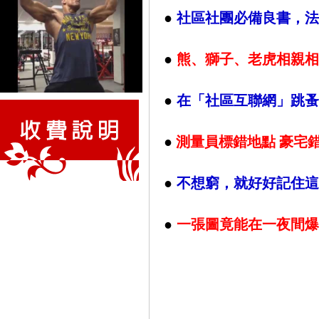
●
社區社團必備良書，法
●
熊、獅子、老虎相親相
●
在「社區互聯網」跳蚤
●
測量員標錯地點 豪宅
●
不想窮，就好好記住這
●
一張圖竟能在一夜間爆