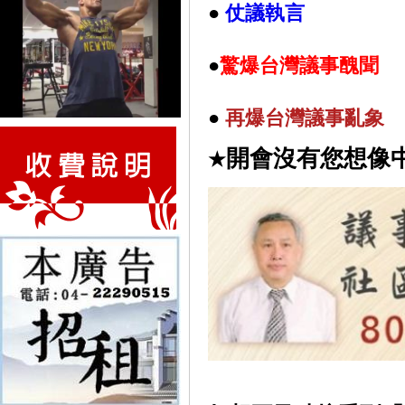
●
仗議執言
●
驚爆台灣議事醜聞
●
再
爆台灣議事亂象
開會沒有您想像
★