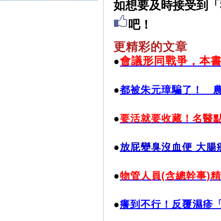
如想要及時接受到「
吧！
更精彩的文章
會議形同戰爭，本
●
●
都被朱元璋騙了！ 
●
要活就要收藏！名醫
●
放屁變臭沒血便 大腸
●
物管人員(含總幹事)
●
癢到不行！反覆濕疹「