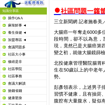
●
社區問題一籮
知識分享區
操作Q&A
三立新聞網 記者施春美／台北
麻辣鮮事 ◄
大腸癌一年奪走6000
養生保健 ◄
段時間，卻不以為意，
加盟專區 ◄
現，竟然已是大腸癌第
會議問題多
變之初，就做大腸鏡篩
社區大小事
修繕是非
北投健康管理醫院腸胃
社區學院
生在50歲以上的中老
勢。
社區事務
會議大解讀
彭彥領表示，上述男子
搶錢省錢
習慣不健康，且有抽菸
健康塑身
腹腔有大量腹水，疑似