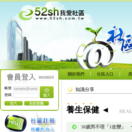
關於我們
社區入口
帳號
知識分享
密碼
養生保健 ◄
HEAL
30歲男不理「1改變」