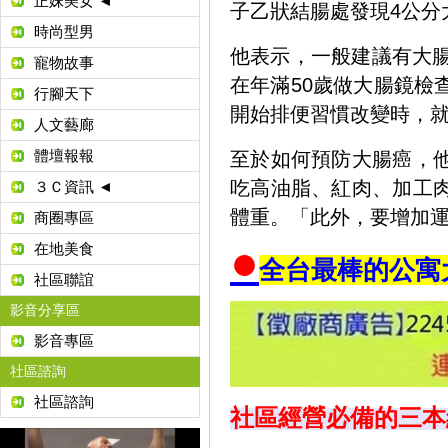
正妹美女 ◄
子乙狀結腸處發現4公分
時尚型男
他表示，一般建議有大腸
寵物故事
在年滿50歲做大腸鏡檢
行腳天下
開始排便習慣改變時，
人文藝廊
體壇報報
至於如何預防大腸癌，
吃高油脂、紅肉、加工
３Ｃ資訊 ◄
體重。「此外，要增加運
商圈專區
●
在地美食
全台最棒的公寓
社區聯誼
影音分享區
影音專區
社區諮詢
社區諮詢
社區經營必備的三本