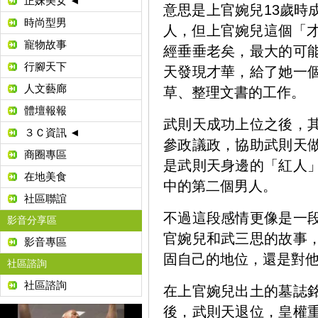
正妹美女 ◄
意思是上官婉兒13歲時
時尚型男
人，但上官婉兒這個「才
寵物故事
經垂垂老矣，最大的可
行腳天下
天發現才華，給了她一
人文藝廊
草、整理文書的工作。
體壇報報
武則天成功上位之後，
３Ｃ資訊 ◄
參政議政，協助武則天
商圈專區
是武則天身邊的「紅人
在地美食
中的第二個男人。
社區聯誼
不過這段感情更像是一
影音分享區
官婉兒和武三思的故事
影音專區
固自己的地位，還是對
社區諮詢
社區諮詢
在上官婉兒出土的墓誌
後，武則天退位，皇權