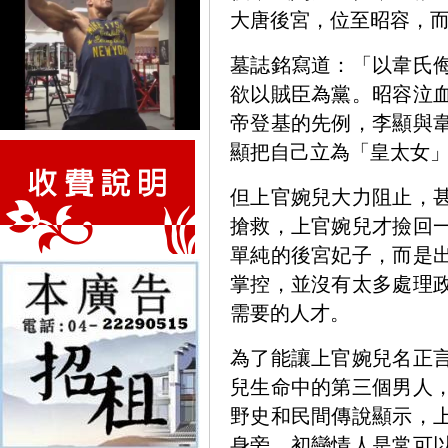
大唐後宮，位至昭容，
墓誌銘寫道：「以韋氏
欲以賊臣為黨。昭容泣
帝登基的先例，李顯與
顯把自己立為「皇太女
但上官婉兒大力阻止，
搶救，上官婉兒才撿回
單純的後宮妃子，而是
掌控，並沒有太多處理
需要的人才。
為了能讓上官婉兒名正
兒生命中的第三個男人
野史和民間傳說顯示，
身旁，初戀情人是常可