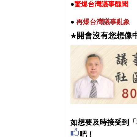
●
驚爆台灣議事醜聞
●
再
爆台灣議事亂象
開會沒有您想像
★
如想要及時接受到「
吧！