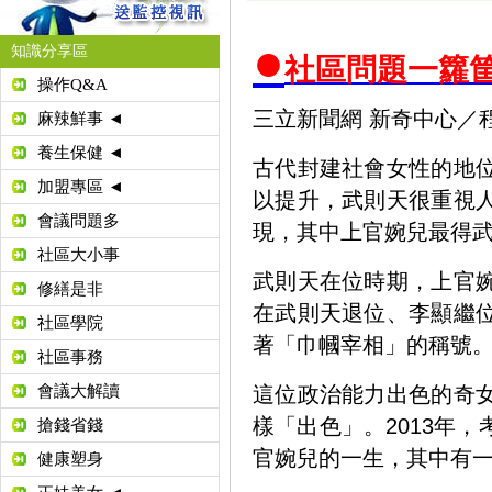
●
知識分享區
社區問題一籮
操作Q&A
三立新聞網 新奇中心／程正邦
麻辣鮮事 ◄
養生保健 ◄
古代封建社會女性的地
加盟專區 ◄
以提升，武則天很重視
會議問題多
現，其中上官婉兒最得
社區大小事
武則天在位時期，上官
修繕是非
在武則天退位、
李顯
繼
社區學院
著「巾幗宰相」的稱號
社區事務
會議大解讀
這位政治能力出色的奇
樣「出色」。2013年
搶錢省錢
官婉兒的一生，其中有
健康塑身