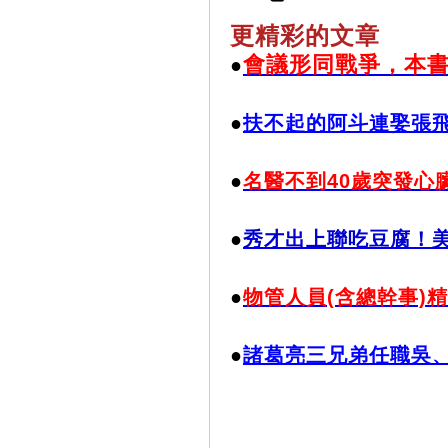
更精彩的文章
會議形同戰爭，本
●
●
扶不起的阿斗連娶張飛
●
名醫不到40歲突發心
●
秀才出上聯吃豆腐！
●
物管人員(含總幹事)
●
諸葛亮三兄弟任職吳