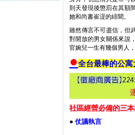
則天發現後懲罰在其額
她和尚書崔湜的緋聞。
雖然傳言不可盡信，但
對開放的男女關係來說
官婉兒一生有幾個男人，
●
全台最棒的公寓
社區經營必備的三本
●
仗議執言