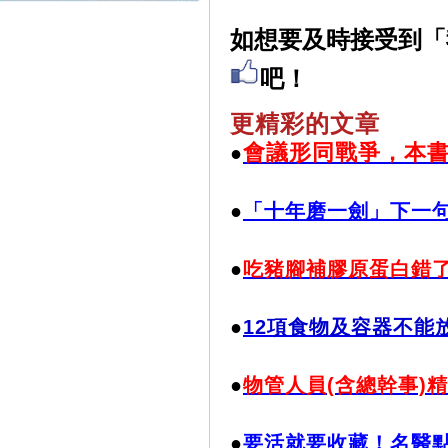
如想要及時接受到「
吧！
更精彩的文章
會議形同戰爭，本
●
●
「十年磨一劍」下一
●
吃豬腳補膠原蛋白錯了
●
12項食物及容器不能
●
物管人員(含總幹事)
●
要活就要收藏！名醫