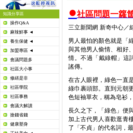
●
社區問題一籮
知識分享區
操作Q&A
三立新聞網 新奇中心／
麻辣鮮事 ◄
男人最怕的顏色就是「
養生保健 ◄
與其他男人偷情、相好
加盟專區 ◄
情。不過「戴綠帽」這
會議問題多
謠傳。
社區大小事
修繕是非
在古人眼裡，綠色一直
社區學院
綠巾裹頭部。直到元朝
色短袖單衣，稱為皂衫
社區事務
會議大解讀
長久之下，「綠色」便
搶錢省錢
加上古代男人喜歡逛青
健康塑身
了「不貞」的代名詞，