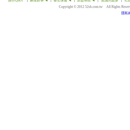
操作Q&A
麻辣鮮事 ◄
養生保健 ◄
加盟專區 ◄
會議問題多
社
Copyright © 2012 52sh.com.tw All Rights Rese
隱私