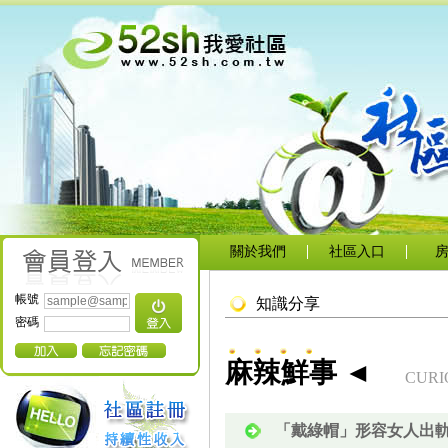
關於我們
社區入口
帳號
知識分享
密碼
麻辣鮮事 ◄
CURI
「戴綠帽」形容女人出軌