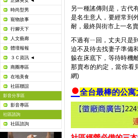
正妹美女 ◄
另一種謠傳則是，古代
時尚型男
是名生意人，要經常到
寵物故事
耐，最終與街市上一名
行腳天下
人文藝廊
不過有ㄧ回，丈夫只是
體壇報報
迫不及待去找妻子準備
躲在床底下，等待時機
３Ｃ資訊 ◄
那賣布的約定，當你看
商圈專區
網)
在地美食
●
社區聯誼
全台最棒的公寓
影音分享區
影音專區
社區諮詢
社區諮詢
社區經營必備的三本