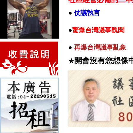
●
仗議執言
●
驚爆台灣議事醜聞
●
再
爆台灣議事亂象
開會沒有您想像
★