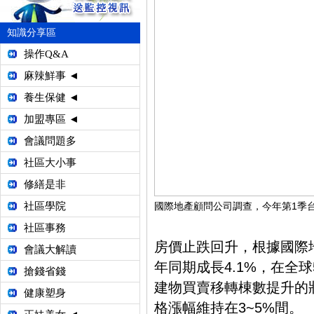
知識分享區
操作Q&A
麻辣鮮事 ◄
養生保健 ◄
加盟專區 ◄
會議問題多
社區大小事
修繕是非
社區學院
國際地產顧問公司調查，今年第1季台
社區事務
房價止跌回升，根據國際
會議大解讀
年同期成長4.1%，在全
搶錢省錢
建物買賣移轉棟數提升的
健康塑身
格漲幅維持在3~5%間。