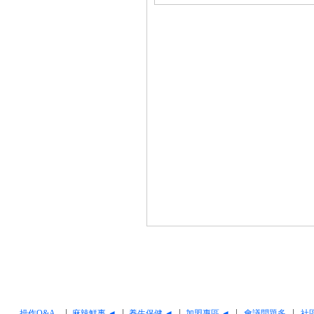
操作Q&A
麻辣鮮事 ◄
養生保健 ◄
加盟專區 ◄
會議問題多
社