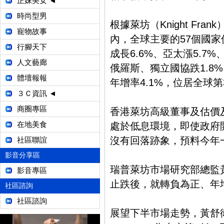
正妹美女 ◄
時尚型男
根據萊坊（Knight Fr
寵物故事
內，全球主要的57個國家
行腳天下
成長6.6%、亞太漲5.7%
人文藝廊
俄羅斯、獨立國協跌1.8
體壇報報
年增率4.1%，位居全球第
３Ｃ資訊 ◄
商圈專區
香港萊坊高級董事及估價
在地美食
處於低息環境，即使政府
沒有回落跡象，預料今年一
社區聯誼
影音分享區
瑞普萊坊市場研究部總監黃
影音專區
止跌後，就轉負為正、年增
社區諮詢
社區諮詢
展望下半市場走勢，黃舒