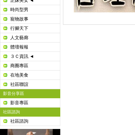
正妹美女 ◄
時尚型男
寵物故事
行腳天下
人文藝廊
體壇報報
３Ｃ資訊 ◄
商圈專區
在地美食
社區聯誼
影音分享區
影音專區
社區諮詢
社區諮詢