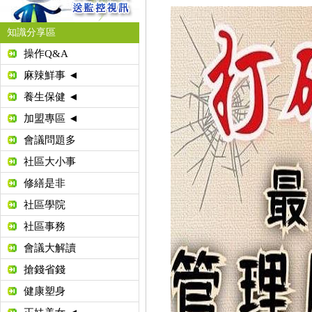
知識分享區
操作Q&A
麻辣鮮事 ◄
養生保健 ◄
加盟專區 ◄
會議問題多
社區大小事
修繕是非
社區學院
社區事務
會議大解讀
搶錢省錢
健康塑身