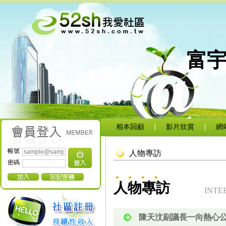
富
相本回顧
影片欣賞
網
帳號
人物專訪
密碼
人物專訪
INTE
陳天汶副議長一向熱心