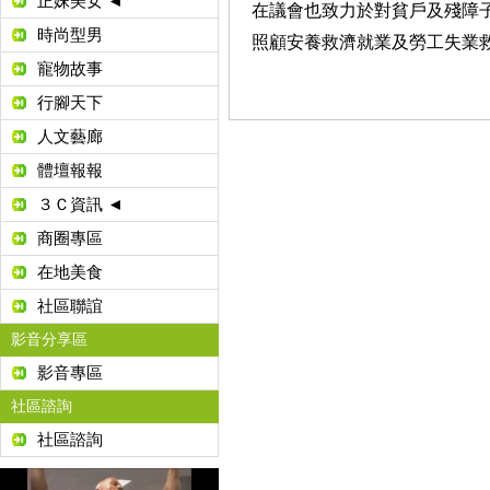
正妹美女 ◄
在議會也致力於對貧戶及殘障
時尚型男
照顧安養救濟就業及勞工失業救濟金
寵物故事
行腳天下
人文藝廊
體壇報報
３Ｃ資訊 ◄
商圈專區
在地美食
社區聯誼
影音分享區
影音專區
社區諮詢
社區諮詢