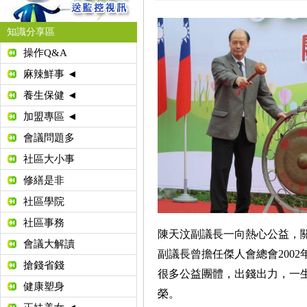
知識分享區
操作Q&A
麻辣鮮事 ◄
養生保健 ◄
加盟專區 ◄
會議問題多
社區大小事
修繕是非
社區學院
社區事務
陳天汶副議長一向熱心公益，關
會議大解讀
副議長曾擔任傑人會總會2002年總
搶錢省錢
很多公益團體，出錢出力，一
健康塑身
榮。